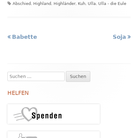
Schlagwörter
am
Abschied
,
Highland
,
Highländer
,
Kuh
,
Ulla
,
Ulla - die Eule
Vorheriger
Nächste
Babette
Soja
Beitragsnavigation
Beitrag:
Beitrag
Suchen
Haupt-
nach:
Seitenleiste
HELFEN