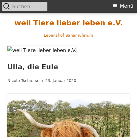
Suchen
Primäres
Menü
nach:
Menü
Springe
weil Tiere lieber leben e.V.
zum
Inhalt
Lebenshof Sanamuhrium
Ulla, die Eule
Autor
Veröffentlicht
Nicole Tschierse
23. Januar 2020
am