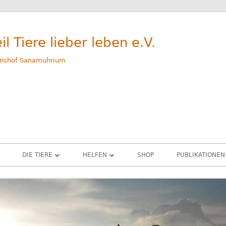
il Tiere lieber leben e.V.
nshof Sanamuhrium
DIE TIERE
HELFEN
SHOP
PUBLIKATIONEN
WEG
GERETTETE TIERE – ALLE
SPENDEN
M
RINDER
PATENSCHAFTEN
G
SCHWEINE
SACHSPENDEN