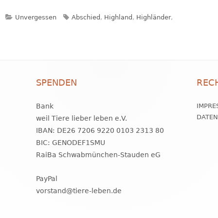
Kategorien
Schlagwörter
Unvergessen
Abschied
,
Highland
,
Highländer
,
SPENDEN
REC
Bank
IMPRE
DATE
weil Tiere lieber leben e.V.
IBAN: DE26 7206 9220 0103 2313 80
BIC: GENODEF1SMU
RaiBa Schwabmünchen-Stauden eG
PayPal
vorstand@tiere-leben.de