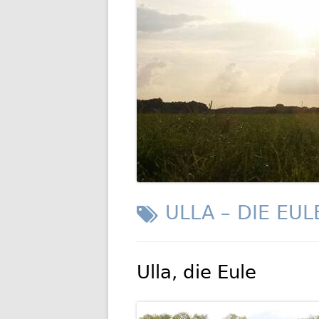
GESCHIC
TRANSP
SCHLAGWORT:
ULLA – DIE EUL
Ulla, die Eule