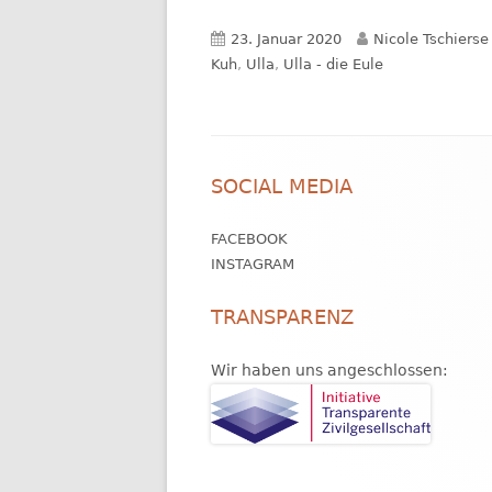
Veröffentlicht
Autor
23. Januar 2020
Nicole Tschierse
am
Kuh
,
Ulla
,
Ulla - die Eule
Footer
SOCIAL MEDIA
Inhalt
FACEBOOK
INSTAGRAM
TRANSPARENZ
Wir haben uns angeschlossen: