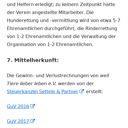
und Helfern erledigt; zu keinem Zeitpunkt hatte
der Verein angestellte Mitarbeiter. Die
Hunderettung und -vermittlung wird von etwa 5-7
Ehrenamtlichen durchgeführt, die Rinderrettung
von 1-2 Ehrenamtlichen und die Verwaltung der
Organisation von 1-2 Ehrenamtlichen.
7. Mittelherkunft:
Die Gewinn- und Verlustrechnungen von
weil
Tiere lieber leben e.V.
werden von der
In
Steuerkanzlei Settele & Partner
erstellt.
neuem
In
GuV 2016
Fenster
neuem
öffnen
In
GuV 2017
Fenster