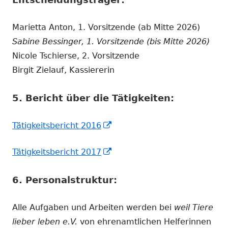
Marietta Anton, 1. Vorsitzende (ab Mitte 2026)
Sabine Bessinger, 1. Vorsitzende (bis Mitte 2026)
Nicole Tschierse, 2. Vorsitzende
Birgit Zielauf, Kassiererin
5. Bericht über die Tätigkeiten:
In
Tätigkeitsbericht 2016
neuem
In
Tätigkeitsbericht 2017
Fenster
neuem
öffnen
6. Personalstruktur:
Fenster
öffnen
Alle Aufgaben und Arbeiten werden bei
weil Tiere
lieber leben e.V.
von ehrenamtlichen Helferinnen