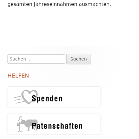
gesamten Jahreseinnahmen ausmachten.
Suchen
Haupt-
nach:
Seitenleiste
HELFEN