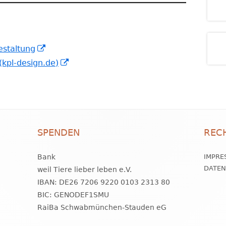
Fenster
öffnen
In
estaltung
neuem
In
(kpl-design.de)
Fenster
neuem
öffnen
Fenster
öffnen
SPENDEN
REC
Bank
IMPRE
DATE
weil Tiere lieber leben e.V.
IBAN: DE26 7206 9220 0103 2313 80
BIC: GENODEF1SMU
RaiBa Schwabmünchen-Stauden eG