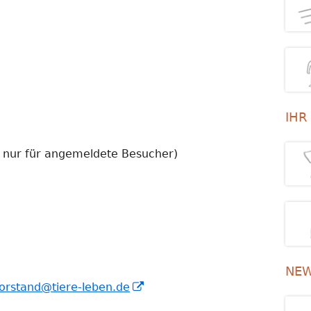
IHR
nur für angemeldete Besucher)
NEW
In
orstand@tiere-leben.de
neuem