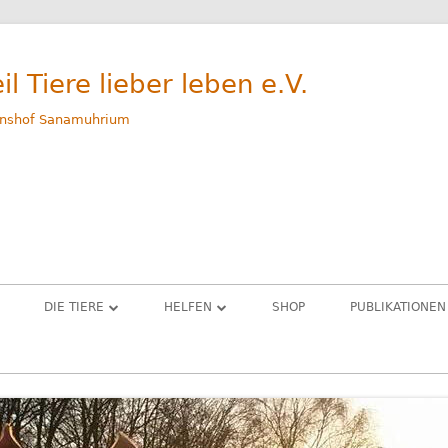
il Tiere lieber leben e.V.
nshof Sanamuhrium
DIE TIERE
HELFEN
SHOP
PUBLIKATIONEN
WEG
GERETTETE TIERE – ALLE
SPENDEN
M
RINDER
PATENSCHAFTEN
G
SCHWEINE
SACHSPENDEN