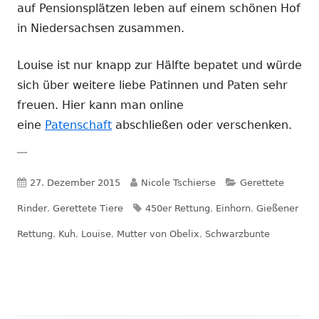
auf Pensionsplätzen leben auf einem schönen Hof
in Niedersachsen zusammen.
Louise ist nur knapp zur Hälfte bepatet und würde
sich über weitere liebe Patinnen und Paten sehr
freuen. Hier kann man online
eine
Patenschaft
abschließen oder verschenken.
Foto: Nicole Tschierse
Veröffentlicht
Autor
Kategorien
27. Dezember 2015
Nicole Tschierse
Gerettete
am
Schlagwörter
Rinder
,
Gerettete Tiere
450er Rettung
,
Einhorn
,
Gießener
Rettung
,
Kuh
,
Louise
,
Mutter von Obelix
,
Schwarzbunte