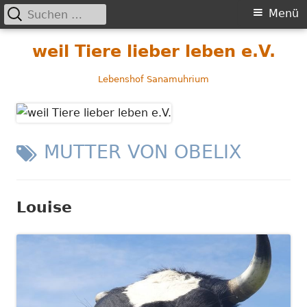
Suchen
Primäres
Menü
nach:
Menü
Springe
weil Tiere lieber leben e.V.
zum
Inhalt
Lebenshof Sanamuhrium
SCHLAGWORT:
MUTTER VON OBELIX
Louise