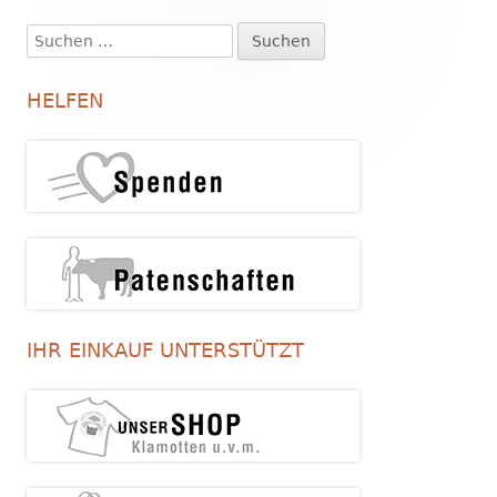
Suchen
Haupt-
nach:
Seitenleiste
HELFEN
IHR EINKAUF UNTERSTÜTZT