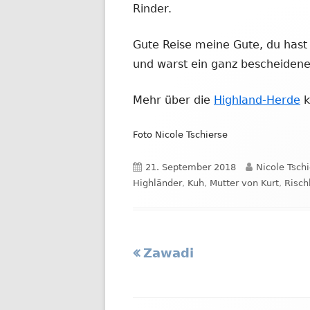
Rinder.
Gute Reise meine Gute, du hast 
und warst ein ganz bescheidene
Mehr über die
Highland-Herde
k
Foto Nicole Tschierse
Veröffentlicht
Autor
21. September 2018
Nicole Tsch
am
Highländer
,
Kuh
,
Mutter von Kurt
,
Risch
Vorheriger
Zawadi
Beitragsnavigation
Beitrag: