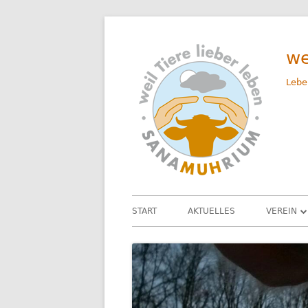
Springe
zum
we
Inhalt
Lebe
Primäres
START
AKTUELLES
VEREIN
Menü
UNSER 
DAS TEA
SATZUN