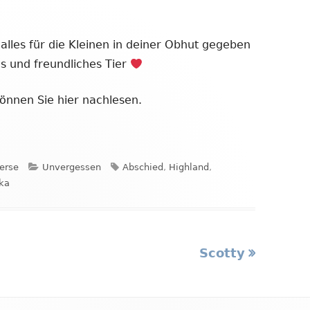
alles für die Kleinen in deiner Obhut gegeben
s und freundliches Tier
önnen Sie hier nachlesen.
Kategorien
Schlagwörter
ierse
Unvergessen
Abschied
,
Highland
,
ka
Nächster
Scotty
Beitrag