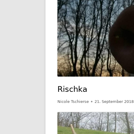
GESCHIC
TRANSP
Rischka
Autor
Veröffentlicht
Nicole Tschierse
21. September 2018
am