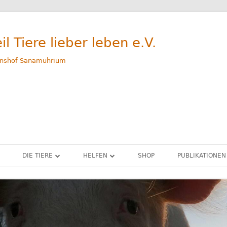
il Tiere lieber leben e.V.
nshof Sanamuhrium
DIE TIERE
HELFEN
SHOP
PUBLIKATIONEN
WEG
GERETTETE TIERE – ALLE
SPENDEN
M
RINDER
PATENSCHAFTEN
G
SCHWEINE
SACHSPENDEN