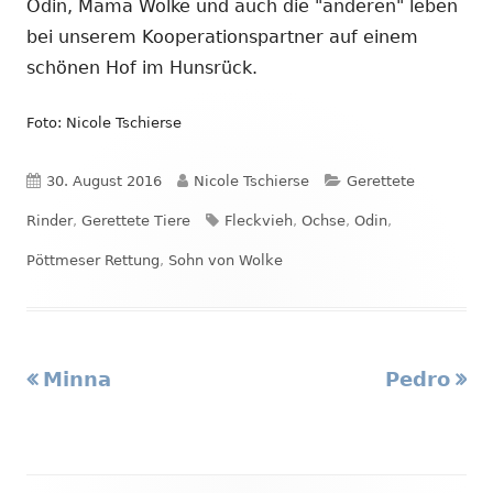
Odin, Mama Wolke und auch die "anderen" leben
bei unserem Kooperationspartner auf einem
schönen Hof im Hunsrück.
Foto: Nicole Tschierse
Veröffentlicht
Autor
Kategorien
30. August 2016
Nicole Tschierse
Gerettete
am
Schlagwörter
Rinder
,
Gerettete Tiere
Fleckvieh
,
Ochse
,
Odin
,
Pöttmeser Rettung
,
Sohn von Wolke
Vorheriger
Nächster
Minna
Pedro
Beitragsnavigation
Beitrag:
Beitrag