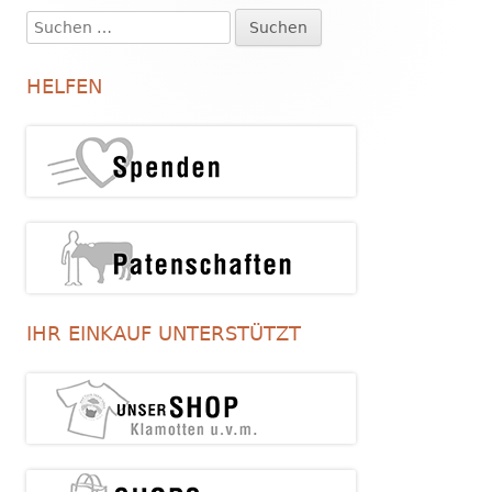
Suchen
Haupt-
nach:
Seitenleiste
HELFEN
IHR EINKAUF UNTERSTÜTZT