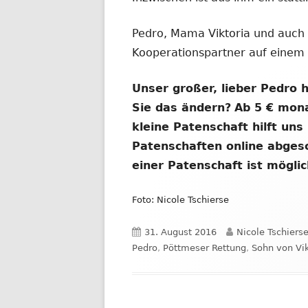
Pedro, Mama Viktoria und auch
Kooperationspartner auf einem
Unser großer, lieber Pedro 
Sie das ändern?
Ab 5 € mona
kleine Patenschaft hilft uns
Patenschaften online abges
einer Patenschaft ist möglic
Foto: Nicole Tschierse
Veröffentlicht
Autor
31. August 2016
Nicole Tschiers
am
Pedro
,
Pöttmeser Rettung
,
Sohn von Vik