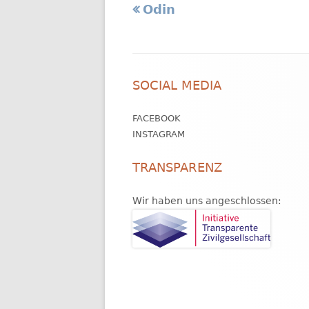
Vorheriger
Odin
Beitragsnavigation
Beitrag:
Footer
SOCIAL MEDIA
Inhalt
FACEBOOK
INSTAGRAM
TRANSPARENZ
Wir haben uns angeschlossen: