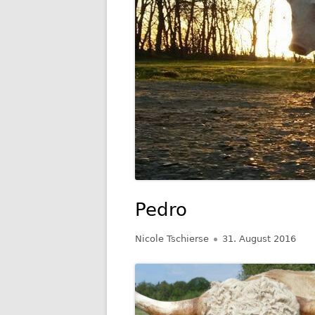
GESCHIC
TRANSP
Pedro
Autor
Veröffentlicht
Nicole Tschierse
31. August 2016
am