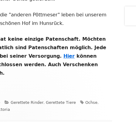
 die "anderen Pöttmeser" leben bei unserem
 schönen Hof im Hunsrück.
hat keine einzige Patenschaft. Möchten
tlich sind Patenschaften möglich. Jede
 bei seiner Versorgung.
Hier
können
chlossen werden. Auch Verschenken
h.
Kategorien
Schlagwörter
e
Gerettete Rinder
,
Gerettete Tiere
Ochse
,
toria