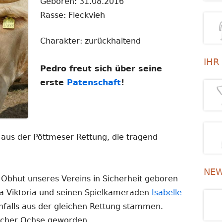
Geboren: 31.08.2016
Rasse: Fleckvieh
Charakter: zurückhaltend
IHR
Pedro freut sich über seine
erste
Patenschaft
!
aus der Pöttmeser Rettung, die tragend
NEW
 Obhut unseres Vereins in Sicherheit geboren
Viktoria und seinen Spielkameraden
Isabelle
nfalls aus der gleichen Rettung stammen.
tlicher Ochse geworden.