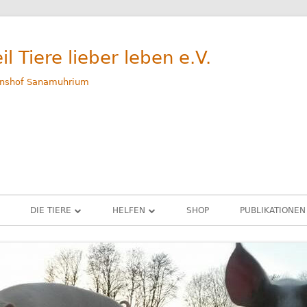
il Tiere lieber leben e.V.
nshof Sanamuhrium
DIE TIERE
HELFEN
SHOP
PUBLIKATIONEN
WEG
GERETTETE TIERE – ALLE
SPENDEN
M
RINDER
PATENSCHAFTEN
G
SCHWEINE
SACHSPENDEN