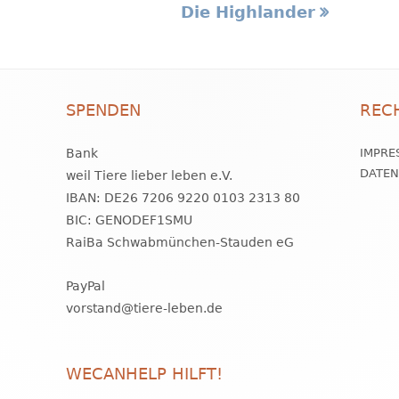
Nächster
Die Highlander
Beitrag
SPENDEN
REC
Bank
IMPRE
DATE
weil Tiere lieber leben e.V.
IBAN: DE26 7206 9220 0103 2313 80
BIC: GENODEF1SMU
RaiBa Schwabmünchen-Stauden eG
PayPal
vorstand@tiere-leben.de
WECANHELP HILFT!