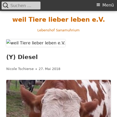
Suchen
Primäres
Menü
nach:
Menü
Springe
weil Tiere lieber leben e.V.
zum
Inhalt
Lebenshof Sanamuhrium
(Y) Diesel
Autor
Veröffentlicht
Nicole Tschierse
27. Mai 2018
am