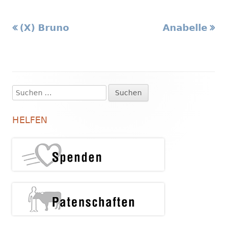
Vorheriger
Nächster
(X) Bruno
Anabelle
Beitragsnavigation
Beitrag:
Beitrag
Suchen
Haupt-
nach:
Seitenleiste
HELFEN