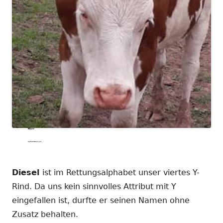
Diesel
Geboren: 21.12.2017
Rasse: Fleckvieh
Charakter: klug, neugierig, Hang zu Anarchie
Diesel
ist im Rettungsalphabet unser viertes Y-
Rind. Da uns kein sinnvolles Attribut mit Y
eingefallen ist, durfte er seinen Namen ohne
Zusatz behalten.