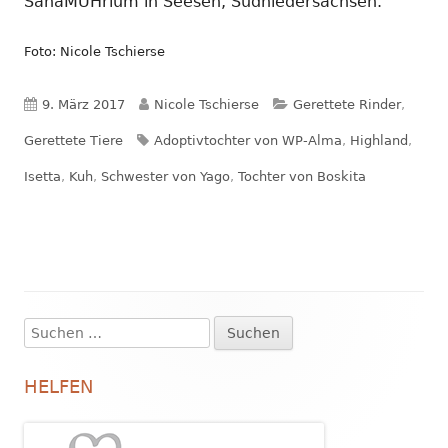
SanaMUHrium in Seesen, Südniedersachsen.
Foto: Nicole Tschierse
Veröffentlicht
Autor
Kategorien
9. März 2017
Nicole Tschierse
Gerettete Rinder
,
am
Schlagwörter
Gerettete Tiere
Adoptivtochter von WP-Alma
,
Highland
,
Isetta
,
Kuh
,
Schwester von Yago
,
Tochter von Boskita
Suchen
Haupt-
nach:
Seitenleiste
HELFEN