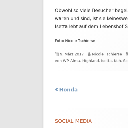
Obwohl so viele Besucher begeis
waren und sind, ist sie keineswe
Isetta lebt auf dem Lebenshof
Foto: Nicole Tschierse
Veröffentlicht
Autor
9. März 2017
Nicole Tschierse
am
von WP-Alma
,
Highland
,
Isetta
,
Kuh
,
Sc
Vorheriger
Honda
Beitragsnavigation
Beitrag:
Footer
SOCIAL MEDIA
Inhalt