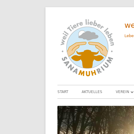
Springe
zum
we
Inhalt
Lebe
Primäres
START
AKTUELLES
VEREIN
Menü
UNSER 
DAS TEA
SATZUN