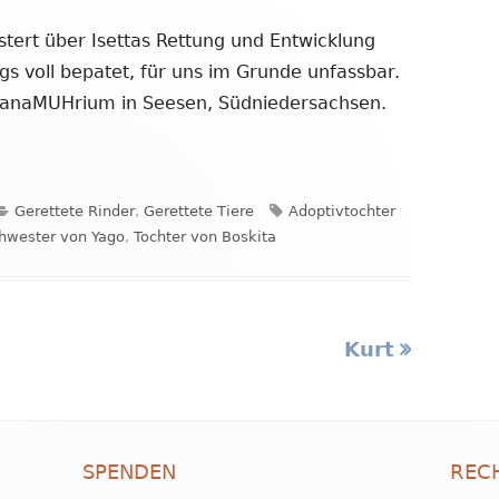
tert über Isettas Rettung und Entwicklung
gs voll bepatet, für uns im Grunde unfassbar.
 SanaMUHrium in Seesen, Südniedersachsen.
Kategorien
Schlagwörter
Gerettete Rinder
,
Gerettete Tiere
Adoptivtochter
hwester von Yago
,
Tochter von Boskita
Nächster
Kurt
Beitrag
SPENDEN
REC