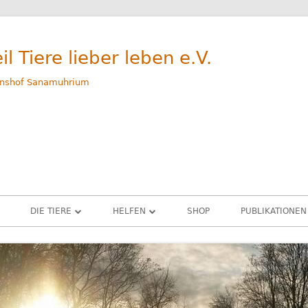
il Tiere lieber leben e.V.
nshof Sanamuhrium
DIE TIERE
HELFEN
SHOP
PUBLIKATIONEN
WEG
GERETTETE TIERE – ALLE
SPENDEN
M
RINDER
PATENSCHAFTEN
G
SCHWEINE
SACHSPENDEN