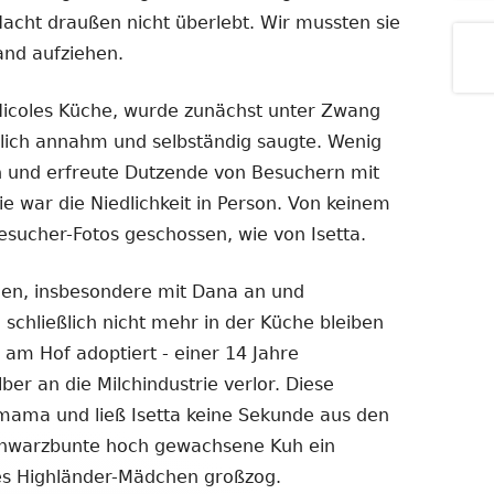
 Nacht draußen nicht überlebt. Wir mussten sie
and aufziehen.
 Nicoles Küche, wurde zunächst unter Zwang
ndlich annahm und selbständig saugte. Wenig
en und erfreute Dutzende von Besuchern mit
ie war die Niedlichkeit in Person. Von keinem
esucher-Fotos geschossen, wie von Isetta.
den, insbesondere mit Dana an und
e schließlich nicht mehr in der Küche bleiben
 am Hof adoptiert - einer 14 Jahre
er an die Milchindustrie verlor. Diese
vmama und ließ Isetta keine Sekunde aus den
chwarzbunte hoch gewachsene Kuh ein
ges Highländer-Mädchen großzog.