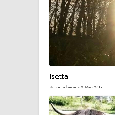
GESCHIC
TRANSP
Isetta
Autor
Veröffentlicht
Nicole Tschierse
9. März 2017
am