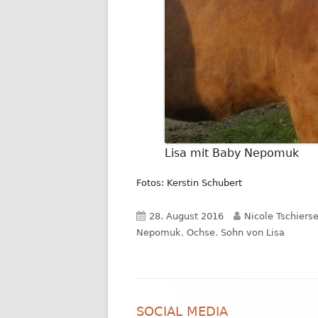
Lisa mit Baby Nepomuk
Fotos: Kerstin Schubert
Veröffentlicht
Autor
28. August 2016
Nicole Tschiers
am
Nepomuk
,
Ochse
,
Sohn von Lisa
Footer
SOCIAL MEDIA