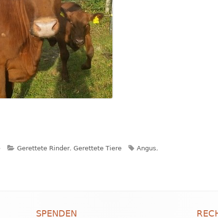
Kategorien
Schlagwörter
e
Gerettete Rinder
,
Gerettete Tiere
Angus
,
SPENDEN
REC