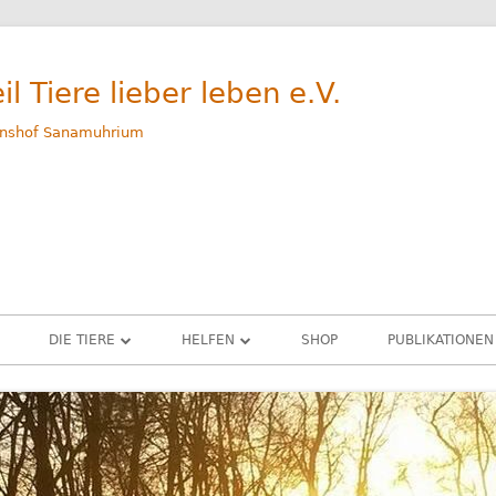
il Tiere lieber leben e.V.
nshof Sanamuhrium
DIE TIERE
HELFEN
SHOP
PUBLIKATIONEN
WEG
GERETTETE TIERE – ALLE
SPENDEN
M
RINDER
PATENSCHAFTEN
G
SCHWEINE
SACHSPENDEN