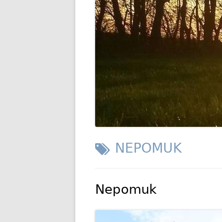
GESCHIC
TRANSP
SCHLAGWORT:
NEPOMUK
Nepomuk