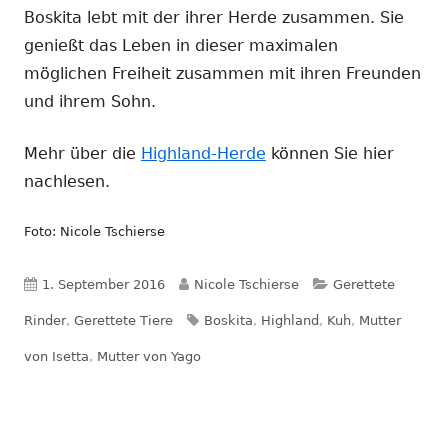
Boskita lebt mit der ihrer Herde zusammen. Sie
genießt das Leben in dieser maximalen
möglichen Freiheit zusammen mit ihren Freunden
und ihrem Sohn.
Mehr über die
Highland-Herde
können Sie hier
nachlesen.
Foto: Nicole Tschierse
Veröffentlicht
Autor
Kategorien
1. September 2016
Nicole Tschierse
Gerettete
am
Schlagwörter
Rinder
,
Gerettete Tiere
Boskita
,
Highland
,
Kuh
,
Mutter
von Isetta
,
Mutter von Yago