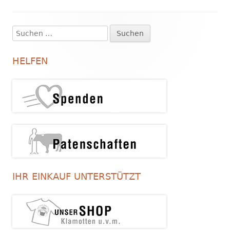
Suchen
Haupt-
nach:
Seitenleiste
HELFEN
IHR EINKAUF UNTERSTÜTZT