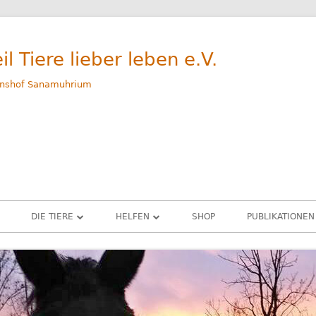
il Tiere lieber leben e.V.
nshof Sanamuhrium
DIE TIERE
HELFEN
SHOP
PUBLIKATIONEN
WEG
GERETTETE TIERE – ALLE
SPENDEN
M
RINDER
PATENSCHAFTEN
G
SCHWEINE
SACHSPENDEN