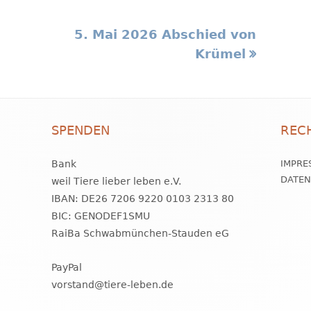
Nächster
5. Mai 2026 Abschied von
Beitrag
Krümel
SPENDEN
REC
Bank
IMPRE
DATE
weil Tiere lieber leben e.V.
IBAN: DE26 7206 9220 0103 2313 80
BIC: GENODEF1SMU
RaiBa Schwabmünchen-Stauden eG
PayPal
vorstand@tiere-leben.de