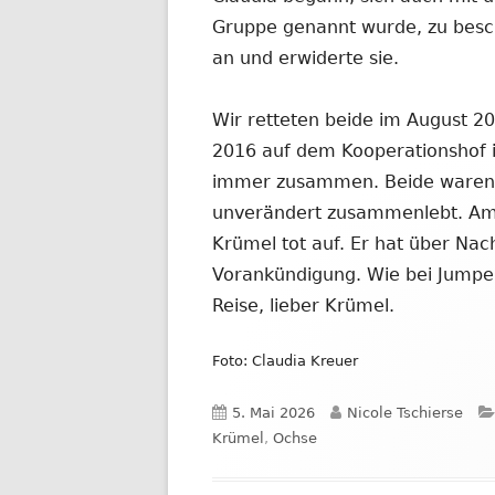
Gruppe genannt wurde, zu bes
an und erwiderte sie.
Wir retteten beide im August 2
2016 auf dem Kooperationshof 
immer zusammen. Beide waren Mi
unverändert zusammenlebt. Am 
Krümel tot auf. Er hat über Na
Vorankündigung. Wie bei Jumper
Reise, lieber Krümel.
Foto: Claudia Kreuer
Veröffentlicht
Autor
5. Mai 2026
Nicole Tschierse
am
Krümel
,
Ochse