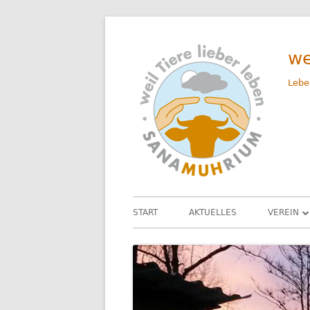
Springe
zum
we
Inhalt
Lebe
Primäres
START
AKTUELLES
VEREIN
Menü
UNSER 
DAS TEA
SATZUN