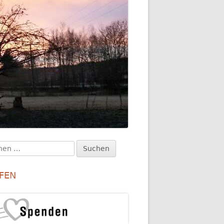
en
upt-
:
itenleiste
FEN