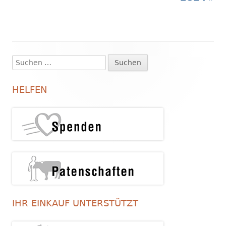
Suchen
Haupt-
nach:
Seitenleiste
HELFEN
IHR EINKAUF UNTERSTÜTZT