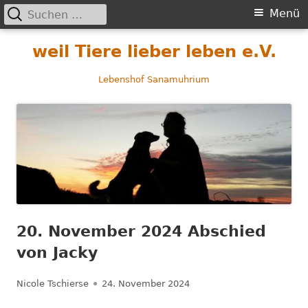
Suchen
Primäres
Menü
nach:
Menü
Springe
weil Tiere lieber leben e.V.
zum
Inhalt
Lebenshof Sanamuhrium
20. November 2024 Abschied
von Jacky
Autor
Veröffentlicht
Nicole Tschierse
24. November 2024
am