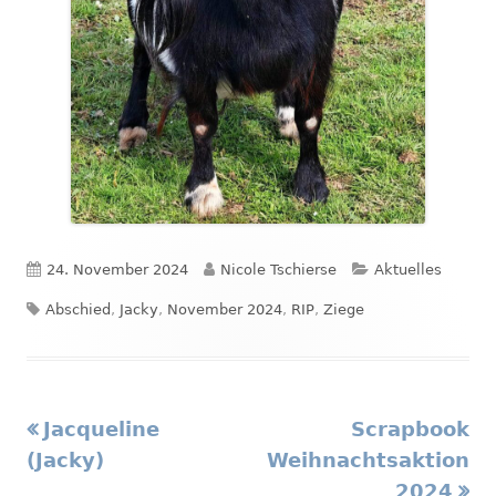
Veröffentlicht
Autor
Kategorien
24. November 2024
Nicole Tschierse
Aktuelles
Schlagwörter
am
Abschied
,
Jacky
,
November 2024
,
RIP
,
Ziege
Vorheriger
Nächster
Jacqueline
Scrapbook
Beitragsnavigation
Beitrag:
Beitrag
(Jacky)
Weihnachtsaktion
2024