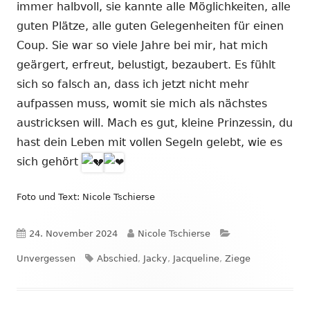
immer halbvoll, sie kannte alle Möglichkeiten, alle
guten Plätze, alle guten Gelegenheiten für einen
Coup. Sie war so viele Jahre bei mir, hat mich
geärgert, erfreut, belustigt, bezaubert. Es fühlt
sich so falsch an, dass ich jetzt nicht mehr
aufpassen muss, womit sie mich als nächstes
austricksen will. Mach es gut, kleine Prinzessin, du
hast dein Leben mit vollen Segeln gelebt, wie es
sich gehört
Foto und Text: Nicole Tschierse
Veröffentlicht
Autor
Kategorien
24. November 2024
Nicole Tschierse
am
Schlagwörter
Unvergessen
Abschied
,
Jacky
,
Jacqueline
,
Ziege