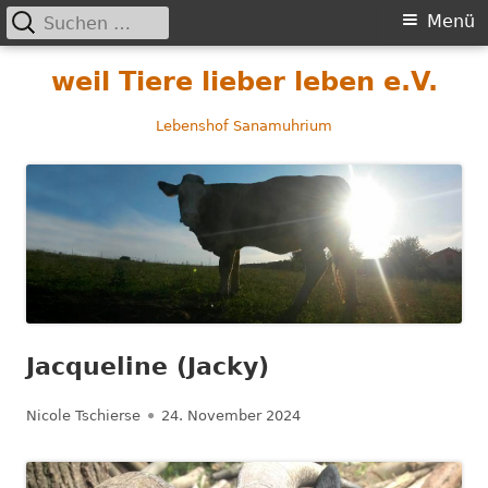
Suchen
Primäres
Menü
nach:
Menü
Springe
weil Tiere lieber leben e.V.
zum
Inhalt
Lebenshof Sanamuhrium
Jacqueline (Jacky)
Autor
Veröffentlicht
Nicole Tschierse
24. November 2024
am