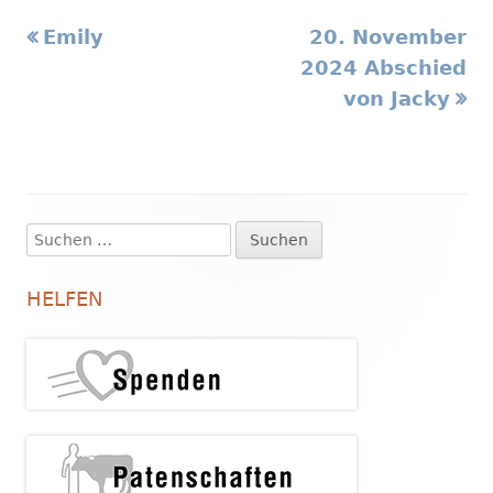
Vorheriger
Nächster
Emily
20. November
Beitragsnavigation
Beitrag:
Beitrag
2024 Abschied
von Jacky
Suchen
Haupt-
nach:
Seitenleiste
HELFEN