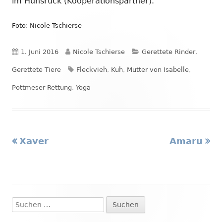
im Hunsrück (Kooperationspartner).
Foto: Nicole Tschierse
Veröffentlicht
Autor
Kategorien
1. Juni 2016
Nicole Tschierse
Gerettete Rinder
,
am
Schlagwörter
Gerettete Tiere
Fleckvieh
,
Kuh
,
Mutter von Isabelle
,
Pöttmeser Rettung
,
Yoga
Vorheriger
Nächster
Xaver
Amaru
Beitragsnavigation
Beitrag:
Beitrag
Suchen
Haupt-
nach: