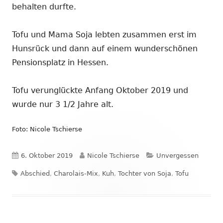
behalten durfte.
Tofu und Mama Soja lebten zusammen erst im
Hunsrück und dann auf einem wunderschönen
Pensionsplatz in Hessen.
Tofu verunglückte Anfang Oktober 2019 und
wurde nur 3 1/2 Jahre alt.
Foto: Nicole Tschierse
Veröffentlicht
Autor
Kategorien
6. Oktober 2019
Nicole Tschierse
Unvergessen
Schlagwörter
am
Abschied
,
Charolais-Mix
,
Kuh
,
Tochter von Soja
,
Tofu