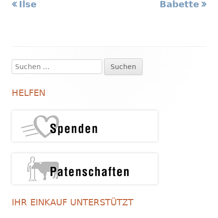
Vorheriger
Nächster
Ilse
Babette
Beitragsnavigation
Beitrag:
Beitrag
Suchen
Haupt-
nach:
Seitenleiste
HELFEN
IHR EINKAUF UNTERSTÜTZT