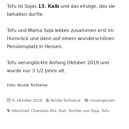
Tofu ist Sojas
13. Kalb
und das einzige, das sie
behalten durfte.
Tofu und Mama Soja lebten zusammen erst im
Hunsrück und dann auf einem wunderschönen
Pensionsplatz in Hessen.
Tofu verunglückte Anfang Oktober 2019 und
wurde nur 3 1/2 Jahre alt.
Foto: Nicole Tschierse
Veröffentlicht
Autor
Kategorien
6. Oktober 2019
Nicole Tschierse
Unvergessen
Schlagwörter
am
Abschied
,
Charolais-Mix
,
Kuh
,
Tochter von Soja
,
Tofu