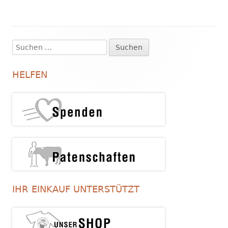
Suchen
Haupt-
nach:
Seitenleiste
HELFEN
IHR EINKAUF UNTERSTÜTZT