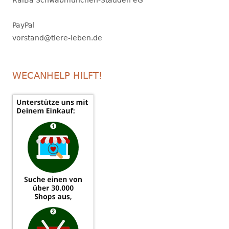
RaiBa Schwabmünchen-Stauden eG
PayPal
vorstand@tiere-leben.de
WECANHELP HILFT!