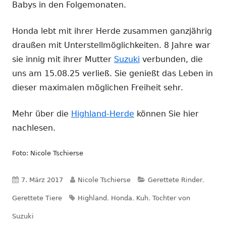
Babys in den Folgemonaten.
Honda lebt mit ihrer Herde zusammen ganzjährig
draußen mit Unterstellmöglichkeiten. 8 Jahre war
sie innig mit ihrer Mutter
Suzuki
verbunden, die
uns am 15.08.25 verließ. Sie genießt das Leben in
dieser maximalen möglichen Freiheit sehr.
Mehr über die
Highland-Herde
können Sie hier
nachlesen.
Foto: Nicole Tschierse
Veröffentlicht
Autor
Kategorien
7. März 2017
Nicole Tschierse
Gerettete Rinder
,
am
Schlagwörter
Gerettete Tiere
Highland
,
Honda
,
Kuh
,
Tochter von
Suzuki