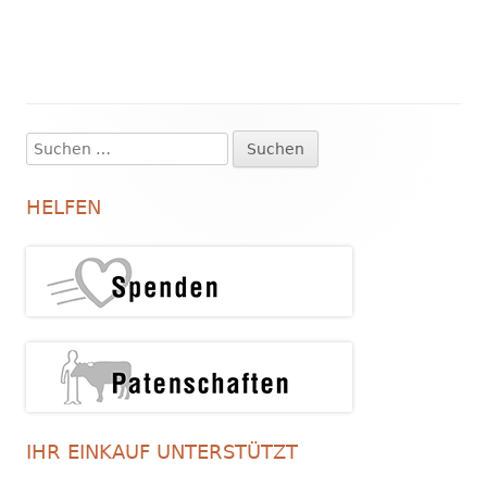
Suchen
Haupt-
nach:
Seitenleiste
HELFEN
IHR EINKAUF UNTERSTÜTZT