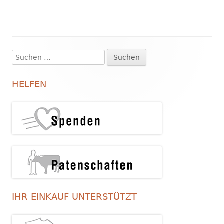
Suchen
Haupt-
nach:
Seitenleiste
HELFEN
IHR EINKAUF UNTERSTÜTZT