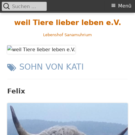
Suchen
Primäres
Menü
nach:
Menü
Springe
weil Tiere lieber leben e.V.
zum
Inhalt
Lebenshof Sanamuhrium
SCHLAGWORT:
SOHN VON KATI
Felix