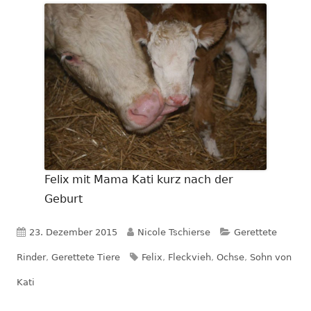
Felix mit Mama Kati kurz nach der
Geburt
Veröffentlicht
Autor
Kategorien
23. Dezember 2015
Nicole Tschierse
Gerettete
am
Schlagwörter
Rinder
,
Gerettete Tiere
Felix
,
Fleckvieh
,
Ochse
,
Sohn von
Kati