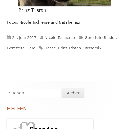
Prinz Tristan
Fotos: Nicole Tschierse und Natalie Jazi
Veröffentlicht
Autor
Kategorien
24. Juni 2017
Nicole Tschierse
Gerettete Rinder
,
am
Schlagwörter
Gerettete Tiere
Ochse
,
Prinz Tristan
,
Rassemix
Suchen
Haupt-
nach:
Seitenleiste
HELFEN