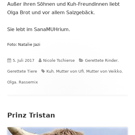
Außer ihren Söhnen und Kuh-Freundinnen liebt
Olga Brot und vor allem Salzgebäck.
Sie lebt im SanaMUHrium.
Foto: Natalie Jazi
Veröffentlicht
Autor
Kategorien
5. Juli 2017
Nicole Tschierse
Gerettete Rinder
,
am
Schlagwörter
Gerettete Tiere
Kuh
,
Mutter von Ufi
,
Mutter von Veikko
,
Olga
,
Rassemix
Prinz Tristan