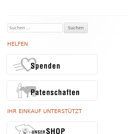
Suchen
Haupt-
nach:
Seitenleiste
HELFEN
IHR EINKAUF UNTERSTÜTZT