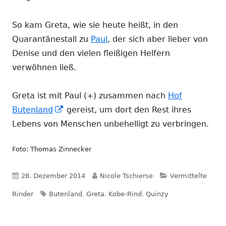
So kam Greta, wie sie heute heißt, in den
Quarantänestall zu
Paul
, der sich aber lieber von
Denise und den vielen fleißigen Helfern
verwöhnen ließ.
Greta ist mit Paul (+) zusammen nach
Hof
In
Butenland
gereist, um dort den Rest ihres
neuem
Lebens von Menschen unbehelligt zu verbringen.
Fenster
Foto: Thomas Zinnecker
öffnen
Veröffentlicht
Autor
Kategorien
28. Dezember 2014
Nicole Tschierse
Vermittelte
am
Schlagwörter
Rinder
Butenland
,
Greta
,
Kobe-Rind
,
Quinzy