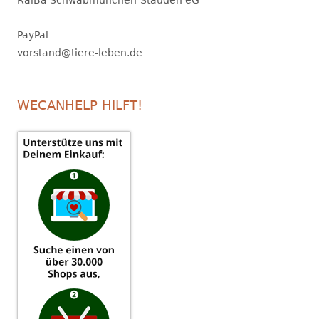
RaiBa Schwabmünchen-Stauden eG
PayPal
vorstand@tiere-leben.de
WECANHELP HILFT!