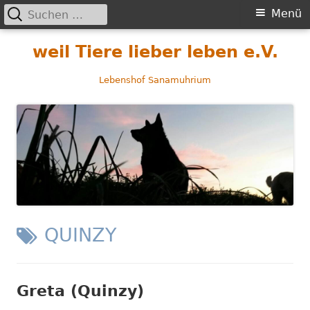
Suchen
Primäres
Menü
nach:
Menü
Springe
weil Tiere lieber leben e.V.
zum
Inhalt
Lebenshof Sanamuhrium
SCHLAGWORT:
QUINZY
Greta (Quinzy)