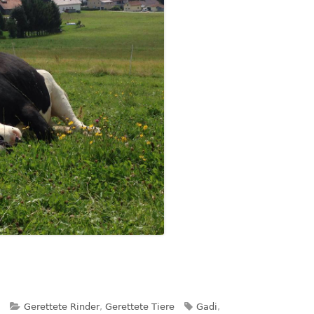
Kategorien
Schlagwörter
Gerettete Rinder
,
Gerettete Tiere
Gadi
,