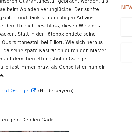
unseren Quarantänestall gebracht worden, als
e
NEW
hse beim Abladen verunglückte. Der sanfte
m
gkeiten und dank seiner ruhigen Art aus
F
werden. Und ich beschloss, diesen Wink des
e
packen. Statt in der Tötebox endete seine
n
Quarantänestall bei Elliott. Wie sich heraus
s
, da seine späte Kastration durch den Mäster
t
n auf dem Tierrettungshof in Gsenget
e
lle fast immer brav, als Ochse ist er nun ein
r
e.
ö
f
In
hof Gsenget
(Niederbayern).
f
neuem
n
Fenster
e
öffnen
eiten genießenden Gadi:
n