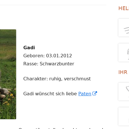
Se
HEL
HTE
SCHAFE
MITGLIEDSCHAFT
ARENZ
ZIEGEN
MITHELFEN
MULIS
AUKTIONEN
GERETTETE HUNDE
LIKE LIKE LIKE
Gadi
Geboren: 03.01.2012
UNVERGESSEN
TESTAMENT/VERMÄCHTNIS
Rasse: Schwarzbunter
PATENSCHAFT ONLINEANTRAG
IHR
Charakter: ruhig, verschmust
GEBURTSTAGSKALENDER
I
Gadi wünscht sich liebe
Paten
n
n
e
u