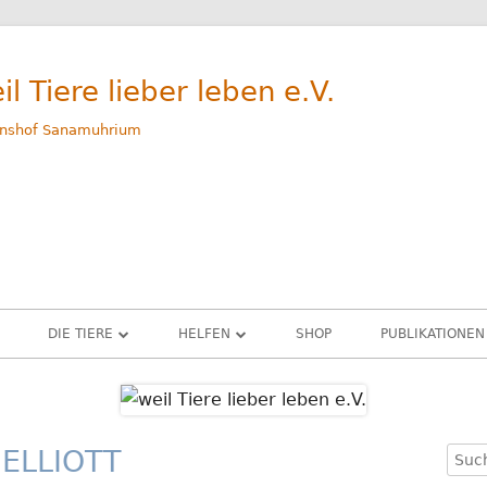
il Tiere lieber leben e.V.
nshof Sanamuhrium
DIE TIERE
HELFEN
SHOP
PUBLIKATIONEN
WEG
GERETTETE TIERE – ALLE
SPENDEN
M
RINDER
PATENSCHAFTEN
ELLIOTT
Such
Ha
G
SCHWEINE
SACHSPENDEN
nach