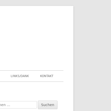
LINKS/DANK
KONTAKT
en
upt-
: