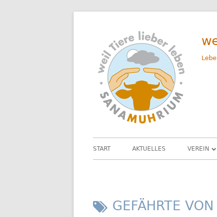
Springe
zum
we
Inhalt
Lebe
Primäres
START
AKTUELLES
VEREIN
Menü
UNSER 
DAS TEA
SCHLAGWORT:
GEFÄHRTE VON 
SATZUN