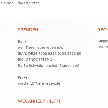
et
,
Ochse
,
Schwarzbunter
SPENDEN
REC
Bank
IMPRE
DATE
weil Tiere lieber leben e.V.
IBAN: DE26 7206 9220 0103 2313 80
BIC: GENODEF1SMU
RaiBa Schwabmünchen-Stauden eG
PayPal
vorstand@tiere-leben.de
WECANHELP HILFT!