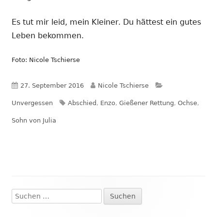
Es tut mir leid, mein Kleiner. Du hättest ein gutes
Leben bekommen.
Foto: Nicole Tschierse
Veröffentlicht
Autor
Kategorien
27. September 2016
Nicole Tschierse
am
Schlagwörter
Unvergessen
Abschied
,
Enzo
,
Gießener Rettung
,
Ochse
,
Sohn von Julia
Suchen
Haupt-
nach: