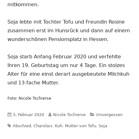
mitkommen.
Soja lebte mit Tochter Tofu und Freundin Rosine
zusammen erst im Hunsrück und dann auf einem
wunderschönen Pensionsplatz in Hessen.
Soja starb Anfang Februar 2020 und verfehlte
ihren 19. Geburtstag um nur 4 Tage. Ein stolzes
Alter für eine einst derart ausgebeutete Milchkuh
und 13-fache Mutter.
Foto: Nicole Tschierse
Veröffentlicht
Autor
Kategorien
5. Februar 2020
Nicole Tschierse
Unvergessen
Schlagwörter
am
Abschied
,
Charolais
,
Kuh
,
Mutter von Tofu
,
Soja