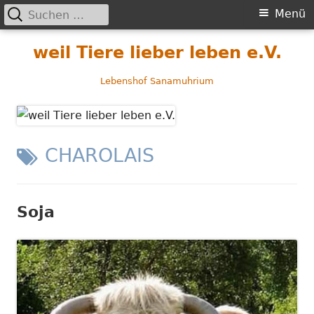
Suchen
Primäres
Menü
nach:
Menü
Springe
weil Tiere lieber leben e.V.
zum
Inhalt
Lebenshof Sanamuhrium
SCHLAGWORT:
CHAROLAIS
Soja