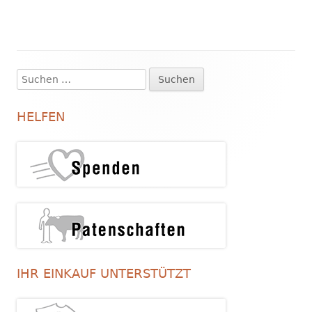
Suchen
Haupt-
nach:
Seitenleiste
HELFEN
IHR EINKAUF UNTERSTÜTZT