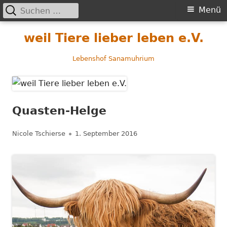
Suchen
Primäres
Menü
nach:
Menü
Springe
weil Tiere lieber leben e.V.
zum
Inhalt
Lebenshof Sanamuhrium
Quasten-Helge
Autor
Veröffentlicht
Nicole Tschierse
1. September 2016
am