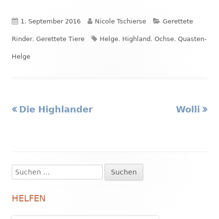
Veröffentlicht
Autor
Kategorien
1. September 2016
Nicole Tschierse
Gerettete
am
Schlagwörter
Rinder
,
Gerettete Tiere
Helge
,
Highland
,
Ochse
,
Quasten-
Helge
Vorheriger
Nächste
Die Highlander
Wolli
Beitragsnavigation
Beitrag:
Beitrag
Suchen
Haupt-
nach:
Seitenleiste
HELFEN