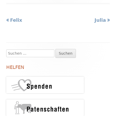
Vorheriger
Nächste
Felix
Julia
Beitragsnavigation
Beitrag:
Beitrag
Suchen
Haupt-
nach:
Seitenleiste
HELFEN