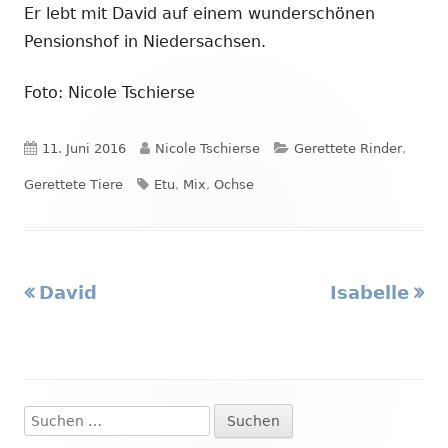
Er lebt mit David auf einem wunderschönen
Pensionshof in Niedersachsen.
Foto: Nicole Tschierse
Veröffentlicht
Autor
Kategorien
11. Juni 2016
Nicole Tschierse
Gerettete Rinder
,
am
Schlagwörter
Gerettete Tiere
Etu
,
Mix
,
Ochse
Vorheriger
Nächster
David
Isabelle
Beitragsnavigation
Beitrag:
Beitrag
Suchen
Haupt-
nach: