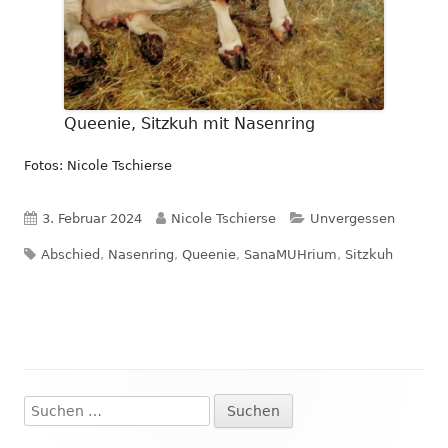
Queenie, Sitzkuh mit Nasenring
Fotos: Nicole Tschierse
Veröffentlicht
Autor
Kategorien
3. Februar 2024
Nicole Tschierse
Unvergessen
Schlagwörter
am
Abschied
,
Nasenring
,
Queenie
,
SanaMUHrium
,
Sitzkuh
Suchen
Haupt-
nach: