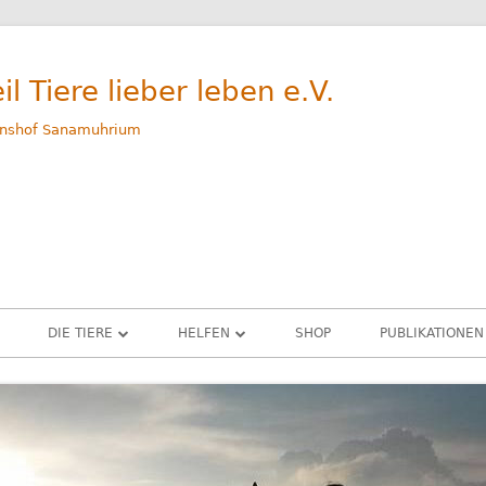
il Tiere lieber leben e.V.
nshof Sanamuhrium
DIE TIERE
HELFEN
SHOP
PUBLIKATIONEN
WEG
GERETTETE TIERE – ALLE
SPENDEN
M
RINDER
PATENSCHAFTEN
G
SCHWEINE
SACHSPENDEN