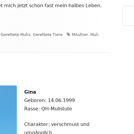
et mich jetzt schon fast mein halbes Leben.
Kategorien
Schlagwörter
Gerettete Mulis
,
Gerettete Tiere
MAultier
,
Muli
,
Gina
Geboren: 14.06.1999
Rasse: QH-Mulistute
Charakter: verschmust und
umgänglich