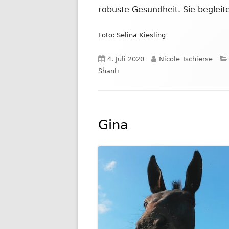
robuste Gesundheit. Sie begleit
Foto: Selina Kiesling
Veröffentlicht
Autor
4. Juli 2020
Nicole Tschierse
am
Shanti
Gina