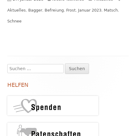
am
Aktuelles
,
Bagger
,
Befreiung
,
Frost
,
Januar 2023
,
Matsch
,
Schnee
Suchen
Haupt-
nach:
Seitenleiste
HELFEN