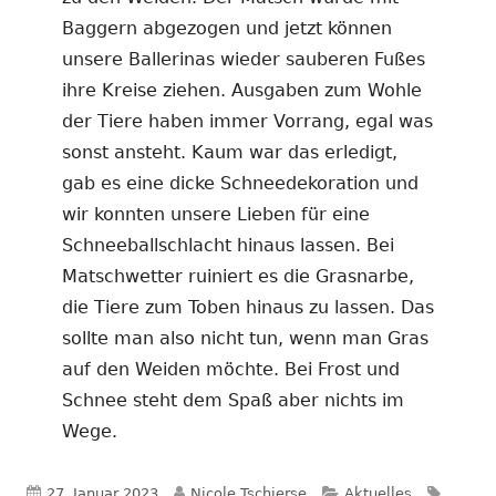
Baggern abgezogen und jetzt können
unsere Ballerinas wieder sauberen Fußes
ihre Kreise ziehen. Ausgaben zum Wohle
der Tiere haben immer Vorrang, egal was
sonst ansteht. Kaum war das erledigt,
gab es eine dicke Schneedekoration und
wir konnten unsere Lieben für eine
Schneeballschlacht hinaus lassen. Bei
Matschwetter ruiniert es die Grasnarbe,
die Tiere zum Toben hinaus zu lassen. Das
sollte man also nicht tun, wenn man Gras
auf den Weiden möchte. Bei Frost und
Schnee steht dem Spaß aber nichts im
Wege.
Veröffentlicht
Autor
Kategorien
Schlag
27. Januar 2023
Nicole Tschierse
Aktuelles