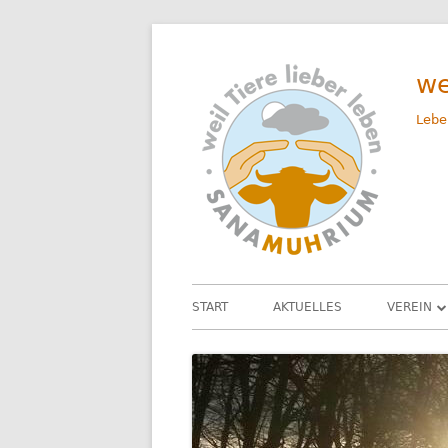
Springe
zum
we
Inhalt
Lebe
Primäres
START
AKTUELLES
VEREIN
Menü
UNSER 
DAS TEA
SATZUN