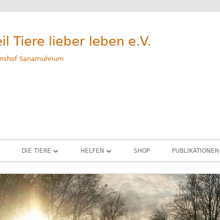
il Tiere lieber leben e.V.
nshof Sanamuhrium
DIE TIERE
HELFEN
SHOP
PUBLIKATIONEN
WEG
GERETTETE TIERE – ALLE
SPENDEN
M
RINDER
PATENSCHAFTEN
G
SCHWEINE
SACHSPENDEN