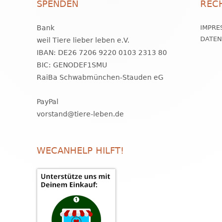
SPENDEN
REC
Bank
IMPRE
DATE
weil Tiere lieber leben e.V.
IBAN: DE26 7206 9220 0103 2313 80
BIC: GENODEF1SMU
RaiBa Schwabmünchen-Stauden eG
PayPal
vorstand@tiere-leben.de
WECANHELP HILFT!