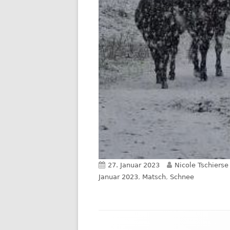
Veröffentlicht
Autor
27. Januar 2023
Nicole Tschierse
am
Januar 2023
,
Matsch
,
Schnee
Footer