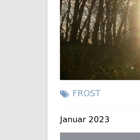
GESCHIC
TRANSP
SCHLAGWORT:
FROST
Januar 2023