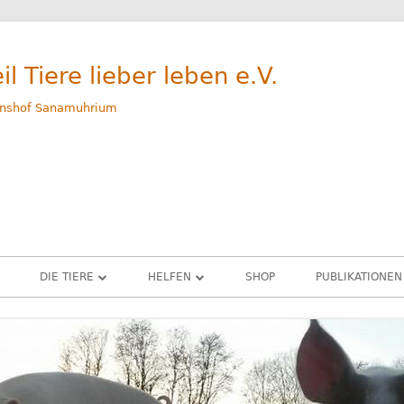
il Tiere lieber leben e.V.
nshof Sanamuhrium
DIE TIERE
HELFEN
SHOP
PUBLIKATIONEN
WEG
GERETTETE TIERE – ALLE
SPENDEN
M
RINDER
PATENSCHAFTEN
G
SCHWEINE
SACHSPENDEN