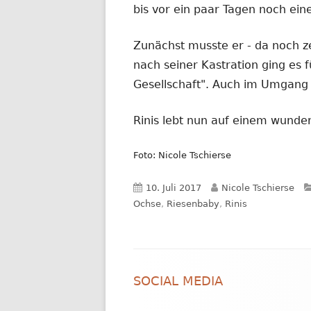
bis vor ein paar Tagen noch ein
Zunächst musste er - da noch z
nach seiner Kastration ging es f
Gesellschaft". Auch im Umgang m
Rinis lebt nun auf einem wunde
Foto: Nicole Tschierse
Veröffentlicht
Autor
10. Juli 2017
Nicole Tschierse
am
Ochse
,
Riesenbaby
,
Rinis
Footer
SOCIAL MEDIA
Inhalt