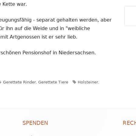
e Kette war.
eugungsfähig - separat gehalten werden, aber
ür ihn auf die Weide und in "weibliche
it Artgenossen ist er sehr lieb.
rschönen Pensionshof in Niedersachsen.
Kategorien
Schlagwörter
Gerettete Rinder
,
Gerettete Tiere
Holsteiner
,
SPENDEN
REC