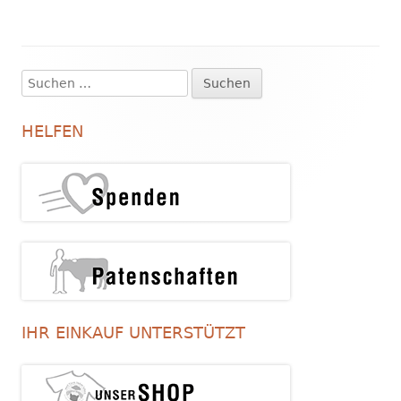
Suchen
Haupt-
nach:
Seitenleiste
HELFEN
IHR EINKAUF UNTERSTÜTZT