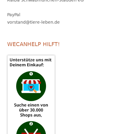
RaiBa Schwabmünchen-Stauden eG
PayPal
vorstand@tiere-leben.de
WECANHELP HILFT!