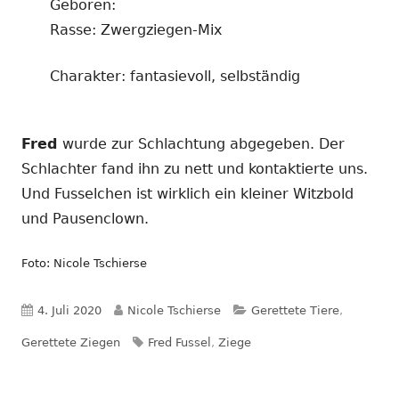
Geboren:
Rasse: Zwergziegen-Mix
Charakter: fantasievoll, selbständig
Fred
wurde zur Schlachtung abgegeben. Der
Schlachter fand ihn zu nett und kontaktierte uns.
Und Fusselchen ist wirklich ein kleiner Witzbold
und Pausenclown.
Foto: Nicole Tschierse
Veröffentlicht
Autor
Kategorien
4. Juli 2020
Nicole Tschierse
Gerettete Tiere
,
am
Schlagwörter
Gerettete Ziegen
Fred Fussel
,
Ziege