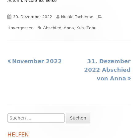
Autorin: Nicole Tschierse
Veröffentlicht
Autor
Kategorien
30. Dezember 2022
Nicole Tschierse
am
Schlagwörter
Unvergessen
Abschied
,
Anna
,
Kuh
,
Zebu
Vorheriger
Nächster
November 2022
31. Dezember
Beitragsnavigation
Beitrag:
Beitrag
2022 Abschied
von Anna
Suchen
Haupt-
nach:
Seitenleiste
HELFEN