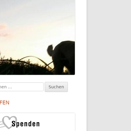
en
upt-
:
itenleiste
FEN