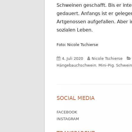
Schweinen geschafft. Bis er int
gedauert. Anfangs ist er geleg
Artgenossen aufgefallen. Aber 
sozialen Leben.
Foto: Nicole Tschierse
Veröffentlicht
Autor
4. Juli 2020
Nicole Tschierse
am
Hängebauchschwein
,
Mini-Pig
,
Schwein
Footer
SOCIAL MEDIA
Inhalt
FACEBOOK
INSTAGRAM