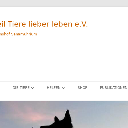
il Tiere lieber leben e.V.
nshof Sanamuhrium
DIE TIERE
HELFEN
SHOP
PUBLIKATIONEN
WEG
GERETTETE TIERE – ALLE
SPENDEN
M
RINDER
PATENSCHAFTEN
G
SCHWEINE
SACHSPENDEN