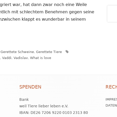
egriert war, hat dann zwar noch eine Weile
entlich mit schlechtem Benehmen gegen seine
inzwischen klappt es wunderbar in seinem
Kategorien
Schlagwörter
Gerettete Schweine
,
Gerettete Tiere
,
Vaddi
,
Vadislav
,
What is love
SPENDEN
REC
Bank
IMPRE
DATE
weil Tiere lieber leben e.V.
IBAN: DE26 7206 9220 0103 2313 80