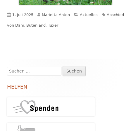
Veröffentlicht
Autor
Kategorien
Schlagwörte
1. Juli 2025
Marietta Anton
Aktuelles
Abschied
am
von Dani
,
Butenland
,
Tuxer
Suchen
Haupt-
nach:
Seitenleiste
HELFEN