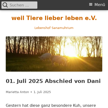
Suchen
Primäres
Menü
nach:
Menü
Springe
weil Tiere lieber leben e.V.
zum
Inhalt
Lebenshof Sanamuhrium
01. Juli 2025 Abschied von Dani
Autor
Veröffentlicht
Marietta Anton
1. Juli 2025
am
Gestern hat diese ganz besondere Kuh, unsere