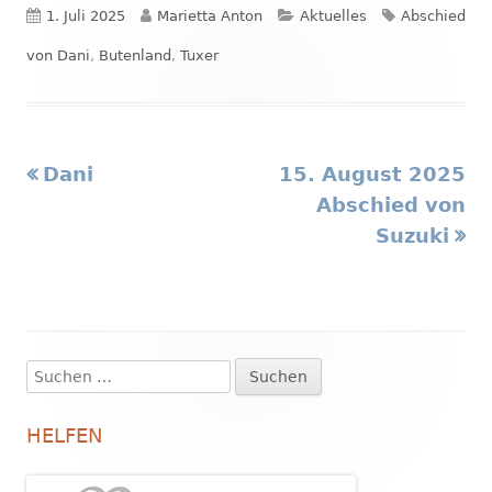
Veröffentlicht
Autor
Kategorien
Schlagwörte
1. Juli 2025
Marietta Anton
Aktuelles
Abschied
am
von Dani
,
Butenland
,
Tuxer
Vorheriger
Nächster
Dani
15. August 2025
Beitragsnavigation
Beitrag:
Beitrag
Abschied von
Suzuki
Suchen
Haupt-
nach:
Seitenleiste
HELFEN