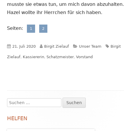
musste sie etwas tun, um mich davon abzuhalten.
Hazel wollte ihr Herrchen für sich haben.
Seiten:
,
Seite
Seite
1
2
Veröffentlicht
Autor
Kategorien
Schlagwört
21. Juli 2020
Birgit Zielauf
Unser Team
Birgit
am
Zielauf
,
Kassiererin
,
Schatzmeister
,
Vorstand
Suchen
Haupt-
nach:
Seitenleiste
HELFEN