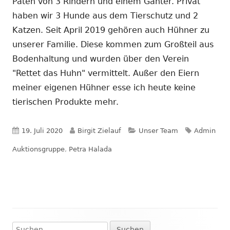
Paten von 3 Rindern und einem Ganter. Privat
haben wir 3 Hunde aus dem Tierschutz und 2
Katzen. Seit April 2019 gehören auch Hühner zu
unserer Familie. Diese kommen zum Großteil aus
Bodenhaltung und wurden über den Verein
"Rettet das Huhn" vermittelt. Außer den Eiern
meiner eigenen Hühner esse ich heute keine
tierischen Produkte mehr.
Veröffentlicht
Autor
Kategorien
Schlagwört
19. Juli 2020
Birgit Zielauf
Unser Team
Admin
am
Auktionsgruppe
,
Petra Halada
Suchen