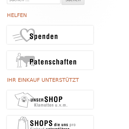
Haupt-
nach:
Seitenleiste
HELFEN
IHR EINKAUF UNTERSTÜTZT