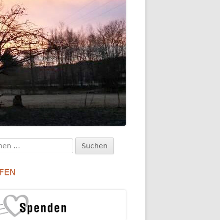
en
upt-
:
itenleiste
FEN