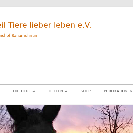
il Tiere lieber leben e.V.
nshof Sanamuhrium
DIE TIERE
HELFEN
SHOP
PUBLIKATIONEN
WEG
GERETTETE TIERE – ALLE
SPENDEN
M
RINDER
PATENSCHAFTEN
G
SCHWEINE
SACHSPENDEN