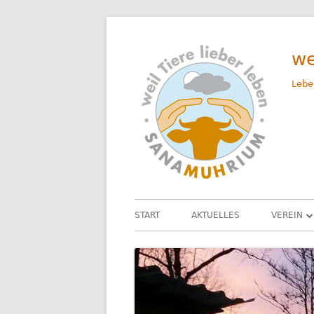
Springe
zum
we
Inhalt
Lebe
Primäres
START
AKTUELLES
VEREIN
Menü
UNSER 
DAS TEA
SATZUN