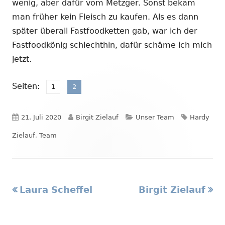
wenig, aber dafür vom Metzger. Sonst bekam
man früher kein Fleisch zu kaufen. Als es dann
später überall Fastfoodketten gab, war ich der
Fastfoodkönig schlechthin, dafür schäme ich mich
jetzt.
Seiten:
,
Seite
Seite
1
2
Veröffentlicht
Autor
Kategorien
Schlagwört
21. Juli 2020
Birgit Zielauf
Unser Team
Hardy
am
Zielauf
,
Team
Vorheriger
Nächster
Laura Scheffel
Birgit Zielauf
Beitragsnavigation
Beitrag:
Beitrag