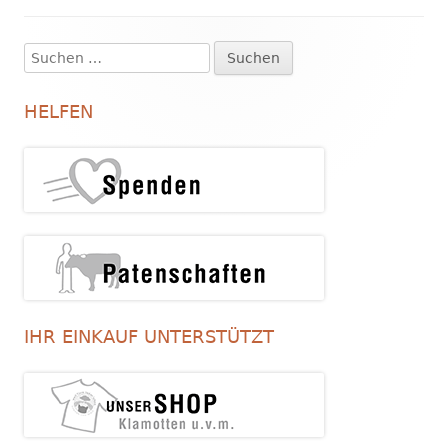
Suchen
Haupt-
nach:
Seitenleiste
HELFEN
IHR EINKAUF UNTERSTÜTZT