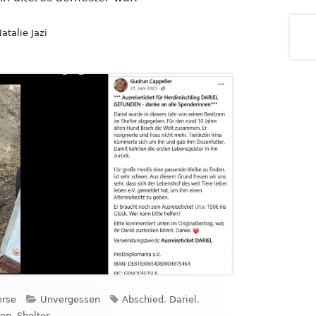
atalie Jazi
Kategorien
Schlagwörter
erse
Unvergessen
Abschied
,
Dariel
,
en
,
Shelter