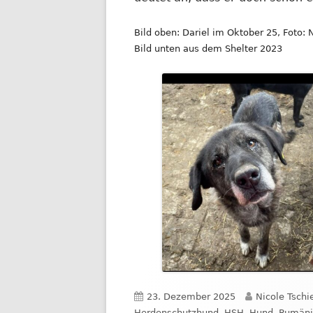
Bild oben: Dariel im Oktober 25, Foto: N
Bild unten aus dem Shelter 2023
Veröffentlicht
Autor
23. Dezember 2025
Nicole Tschi
am
Herdenschutzhund
,
HSH
,
Hund
,
Rumäni