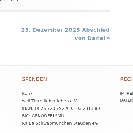
Nächster
23. Dezember 2025 Abschied
Beitrag
von Dariel
SPENDEN
REC
Bank
IMPRE
DATE
weil Tiere lieber leben e.V.
IBAN: DE26 7206 9220 0103 2313 80
BIC: GENODEF1SMU
RaiBa Schwabmünchen-Stauden eG