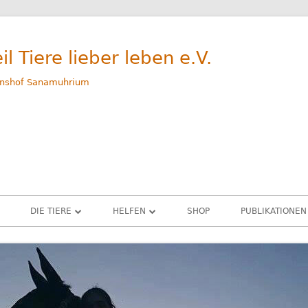
il Tiere lieber leben e.V.
nshof Sanamuhrium
DIE TIERE
HELFEN
SHOP
PUBLIKATIONEN
WEG
GERETTETE TIERE – ALLE
SPENDEN
M
RINDER
PATENSCHAFTEN
G
SCHWEINE
SACHSPENDEN