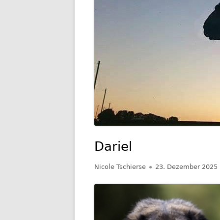
GESCHIC
TRANSP
Dariel
Autor
Veröffentlicht
Nicole Tschierse
23. Dezember 2025
am