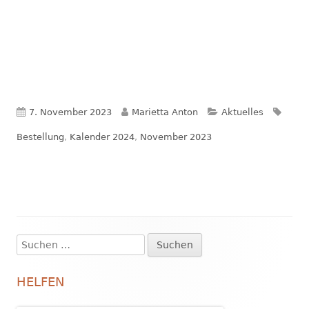
Veröffentlicht
Autor
Kategorien
Schla
7. November 2023
Marietta Anton
Aktuelles
am
Bestellung
,
Kalender 2024
,
November 2023
Suchen
Haupt-
nach:
Seitenleiste
HELFEN