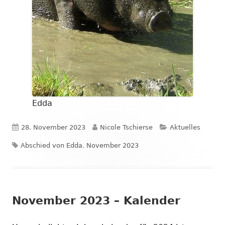
Edda
Veröffentlicht
Autor
Kategorien
28. November 2023
Nicole Tschierse
Aktuelles
Schlagwörter
am
Abschied von Edda
,
November 2023
November 2023 – Kalender