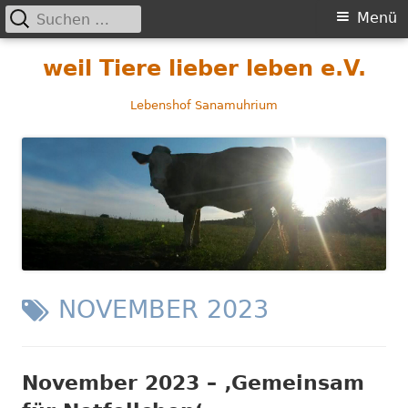
Suchen
Primäres
Menü
nach:
Menü
Springe
weil Tiere lieber leben e.V.
zum
Inhalt
Lebenshof Sanamuhrium
SCHLAGWORT:
NOVEMBER 2023
November 2023 – ‚Gemeinsam