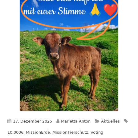
Veröffentlicht
Autor
Kategorien
Schl
17. Dezember 2025
Marietta Anton
Aktuelles
am
10.000€
,
MissionErde
,
MissionTierschutz
,
Voting