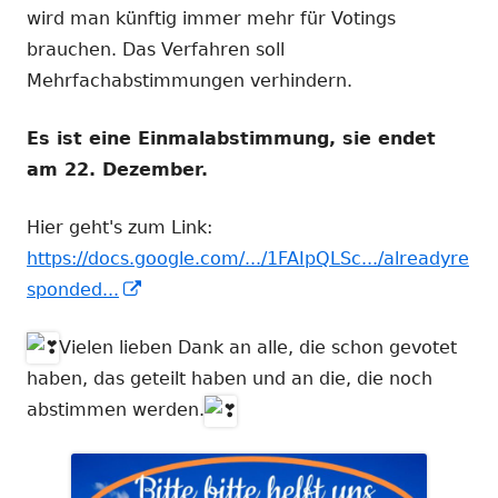
wird man künftig immer mehr für Votings
brauchen. Das Verfahren soll
Mehrfachabstimmungen verhindern.
Es ist eine Einmalabstimmung, sie endet
am 22. Dezember.
Hier geht's zum Link:
https://docs.google.com/.../1FAIpQLSc.../alreadyre
In
sponded...
neuem
Vielen lieben Dank an alle, die schon gevotet
Fenster
haben, das geteilt haben und an die, die noch
öffnen
abstimmen werden.