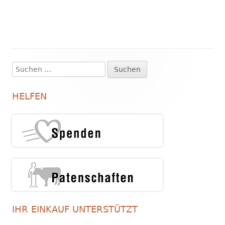
Suchen
Haupt-
nach:
Seitenleiste
HELFEN
IHR EINKAUF UNTERSTÜTZT