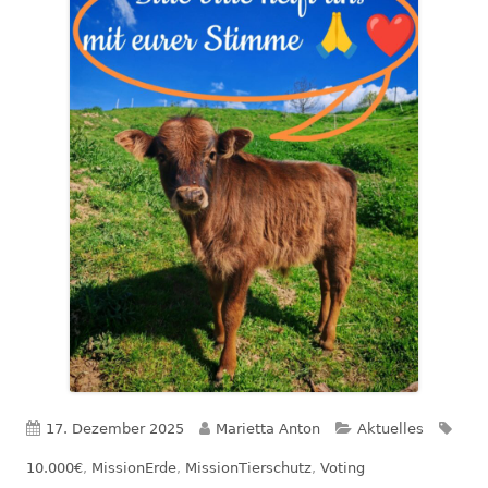
Veröffentlicht
Autor
Kategorien
Schl
17. Dezember 2025
Marietta Anton
Aktuelles
am
10.000€
,
MissionErde
,
MissionTierschutz
,
Voting