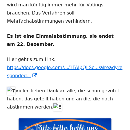
wird man künftig immer mehr für Votings
brauchen. Das Verfahren soll
Mehrfachabstimmungen verhindern.
Es ist eine Einmalabstimmung, sie endet
am 22. Dezember.
Hier geht's zum Link:
https://docs.google.com/.../1FAIpQLSc.../alreadyre
In
sponded...
neuem
Vielen lieben Dank an alle, die schon gevotet
Fenster
haben, das geteilt haben und an die, die noch
öffnen
abstimmen werden.