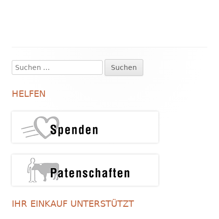
Suchen
Haupt-
nach:
Seitenleiste
HELFEN
IHR EINKAUF UNTERSTÜTZT