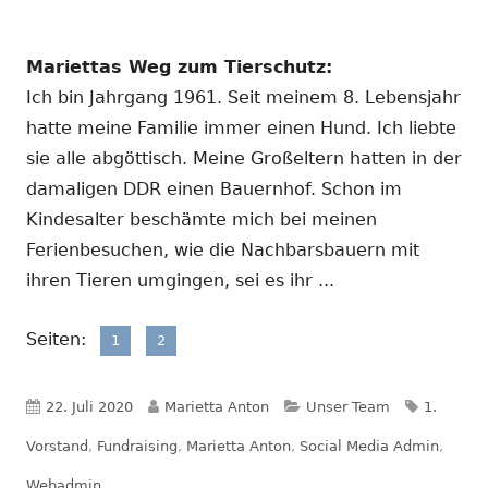
Mariettas Weg zum Tierschutz:
Ich bin Jahrgang 1961. Seit meinem 8. Lebensjahr
hatte meine Familie immer einen Hund. Ich liebte
sie alle abgöttisch. Meine Großeltern hatten in der
damaligen DDR einen Bauernhof. Schon im
Kindesalter beschämte mich bei meinen
Ferienbesuchen, wie die Nachbarsbauern mit
ihren Tieren umgingen, sei es ihr ...
Seiten:
,
Seite
Seite
1
2
Veröffentlicht
Autor
Kategorien
Schlagwö
22. Juli 2020
Marietta Anton
Unser Team
1.
am
Vorstand
,
Fundraising
,
Marietta Anton
,
Social Media Admin
,
Webadmin