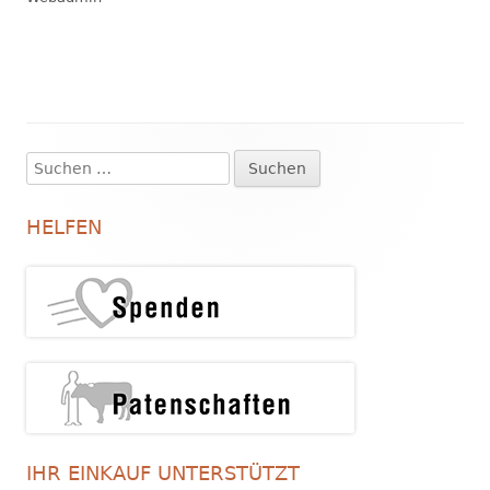
Suchen
Haupt-
nach:
Seitenleiste
HELFEN
IHR EINKAUF UNTERSTÜTZT