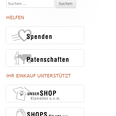
Suchen
Haupt-
nach:
Seitenleiste
HELFEN
IHR EINKAUF UNTERSTÜTZT