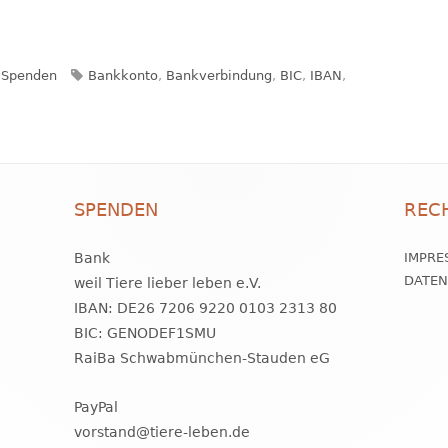
Kategorien
Schlagwörter
Spenden
Bankkonto
,
Bankverbindung
,
BIC
,
IBAN
,
SPENDEN
REC
Bank
IMPRE
DATE
weil Tiere lieber leben e.V.
IBAN: DE26 7206 9220 0103 2313 80
BIC: GENODEF1SMU
RaiBa Schwabmünchen-Stauden eG
PayPal
vorstand@tiere-leben.de