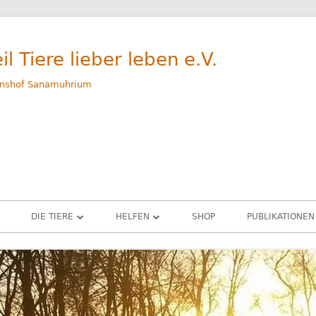
il Tiere lieber leben e.V.
nshof Sanamuhrium
DIE TIERE
HELFEN
SHOP
PUBLIKATIONEN
WEG
GERETTETE TIERE – ALLE
SPENDEN
M
RINDER
PATENSCHAFTEN
G
SCHWEINE
SACHSPENDEN