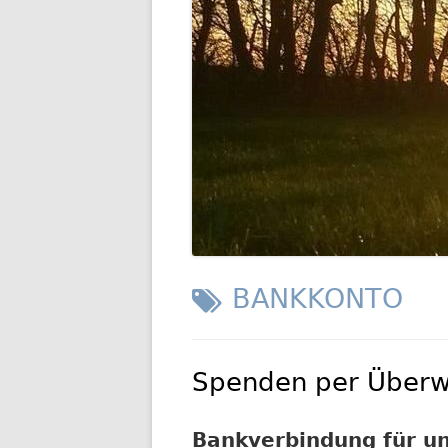
GESCHIC
TRANSP
SCHLAGWORT:
BANKKONTO
Spenden per Überw
Bankverbindung für u